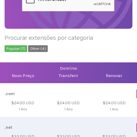
Procurar extensões por categoria
Popular (7)
Other (4)
Domínio
Novo Preço
Transferir
Renovar
.com
$24.00 USD
$24.00 USD
$24.00 USD
1 Ano
1 Ano
1 Ano
.net
$32.00 USD
$32.00 USD
$32.00 USD