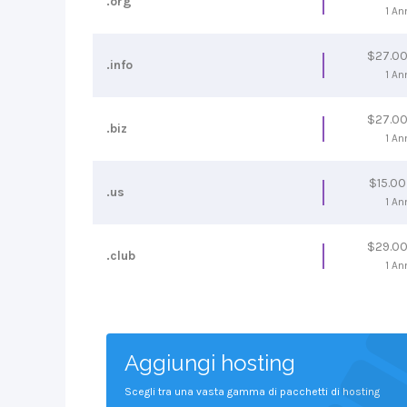
.org
1 An
$27.0
.info
1 An
$27.0
.biz
1 An
$15.0
.us
1 An
$29.0
.club
1 An
Aggiungi hosting
Scegli tra una vasta gamma di pacchetti di hosting