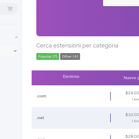
Cerca estensioni per categoria
Popular (7)
Other (4)
Dominio
Nuovo 
$24.0
.com
1 An
$32.0
.net
1 An
$28.0