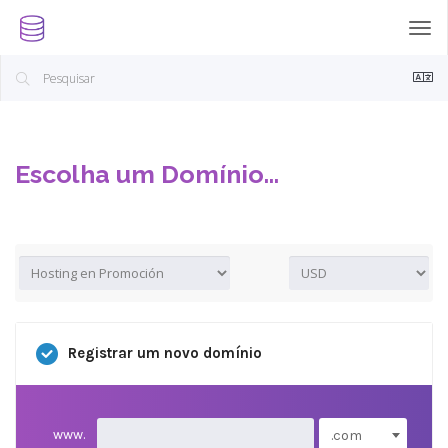
Tog
nav
Escolha um Domínio...
Registrar um novo domínio
www.
.com