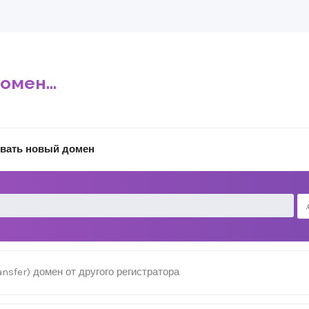
мен...
овать новый домен
ansfer) домен от другого регистратора